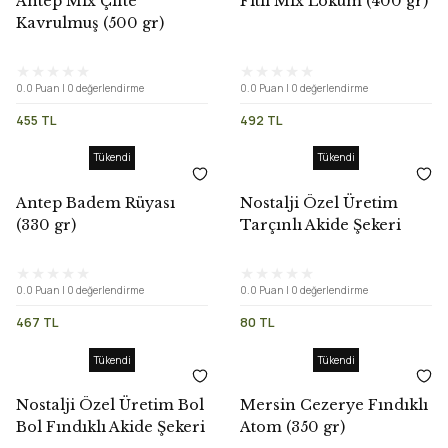
Antep Mix Çifte
Fitil Mix Lokum (400 gr)
Kavrulmuş (500 gr)
0.0 Puan | 0 değerlendirme
0.0 Puan | 0 değerlendirme
455 TL
492 TL
Tükendi
Tükendi
Antep Badem Rüyası
Nostalji Özel Üretim
(330 gr)
Tarçınlı Akide Şekeri
(250 gr)
0.0 Puan | 0 değerlendirme
0.0 Puan | 0 değerlendirme
467 TL
80 TL
Tükendi
Tükendi
Nostalji Özel Üretim Bol
Mersin Cezerye Fındıklı
Bol Fındıklı Akide Şekeri
Atom (350 gr)