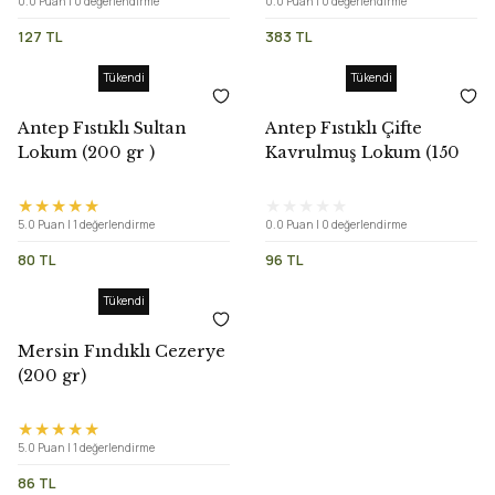
0.0 Puan | 0 değerlendirme
0.0 Puan | 0 değerlendirme
127 TL
383 TL
Tükendi
Tükendi
Antep Fıstıklı Sultan
Antep Fıstıklı Çifte
Lokum (200 gr )
Kavrulmuş Lokum (150
gr)
5.0 Puan | 1 değerlendirme
0.0 Puan | 0 değerlendirme
80 TL
96 TL
Tükendi
Mersin Fındıklı Cezerye
(200 gr)
5.0 Puan | 1 değerlendirme
86 TL