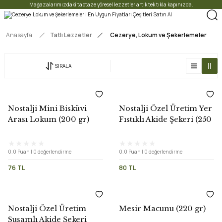
Mağazalarımızdaki taptaze yöresel lezzetler artık tek tıkla kapınızda.
Anasayfa
Tatlı Lezzetler
Cezerye, Lokum ve Şekerlemeler
SIRALA
Nostalji Mini Bisküvi
Nostalji Özel Üretim Yer
Arası Lokum (200 gr)
Fıstıklı Akide Şekeri (250
gr)
0.0 Puan | 0 değerlendirme
0.0 Puan | 0 değerlendirme
76 TL
80 TL
Nostalji Özel Üretim
Mesir Macunu (220 gr)
Susamlı Akide Şekeri