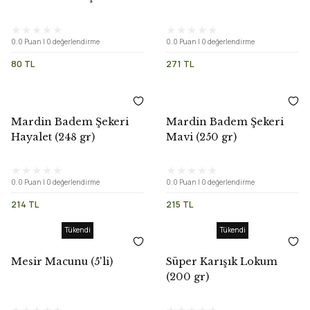
(250 gr)
0.0 Puan | 0 değerlendirme
0.0 Puan | 0 değerlendirme
80 TL
271 TL
Mardin Badem Şekeri
Mardin Badem Şekeri
Hayalet (248 gr)
Mavi (250 gr)
0.0 Puan | 0 değerlendirme
0.0 Puan | 0 değerlendirme
214 TL
215 TL
Tükendi
Tükendi
Mesir Macunu (5'li)
Süper Karışık Lokum
(200 gr)