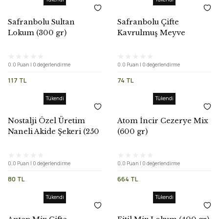
Safranbolu Sultan
Safranbolu Çifte
Lokum (300 gr)
Kavrulmuş Meyve
Aromalı Lokum (200 gr)
0.0 Puan | 0 değerlendirme
0.0 Puan | 0 değerlendirme
117 TL
74 TL
Tükendi
Tükendi
Nostalji Özel Üretim
Atom İncir Cezerye Mix
Naneli Akide Şekeri (250
(600 gr)
gr)
0.0 Puan | 0 değerlendirme
0.0 Puan | 0 değerlendirme
80 TL
664 TL
Tükendi
Tükendi