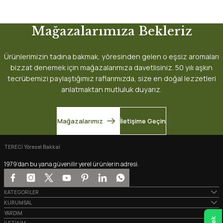
Mağazalarımıza Bekleriz
Ürünlerimizin tadına bakmak, yöresinden gelen o eşsiz aromaları
bizzat denemek için mağazalarımıza davetlisiniz. 50 yılı aşkın
tecrübemizi paylaştığımız raflarımızda, size en doğal lezzetleri
anlatmaktan mutluluk duyarız.
Mağazalarımız
İletişime Geçin
TERECİ Yöresel Bakkal
1979’dan bu yana güvenilir yerel ürünlerin adresi.
KATEGORİLER
KURUMSAL
YARDIM
İLETİŞİM