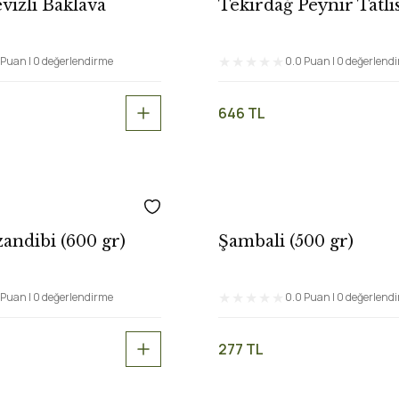
vizli Baklava
Tekirdağ Peynir Tatlıs
gr)
 Puan | 0 değerlendirme
0.0 Puan | 0 değerlend
646 TL
andibi (600 gr)
Şambali (500 gr)
 Puan | 0 değerlendirme
0.0 Puan | 0 değerlend
277 TL