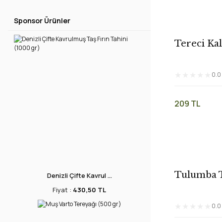
Sponsor Ürünler
Tereci Kal
(500 gr)
0.0
209 TL
Tulumba Ta
Denizli Çifte Kavrul ...
Fiyat :
430,50 TL
0.0