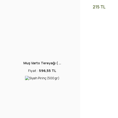
215 TL
Muş Varto Tereyağı ( ...
Fiyat :
596,55 TL