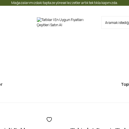
Mağazalarımızdaki taptaze yöresel lezzetler artık tek tıkla kapınızda.
er
Top