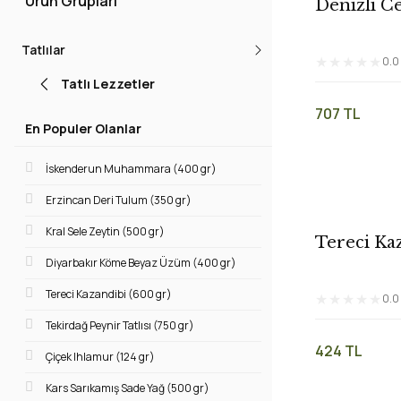
Ürün Grupları
Denizli Ce
Tatlılar
0.0
Tatlı Lezzetler
707 TL
En Populer Olanlar
İskenderun Muhammara (400 gr)
Erzincan Deri Tulum (350 gr)
Kral Sele Zeytin (500 gr)
Tereci Kaz
Diyarbakır Köme Beyaz Üzüm (400 gr)
Tereci Kazandibi (600 gr)
0.0
Tekirdağ Peynir Tatlısı (750 gr)
424 TL
Çiçek Ihlamur (124 gr)
Kars Sarıkamış Sade Yağ (500 gr)