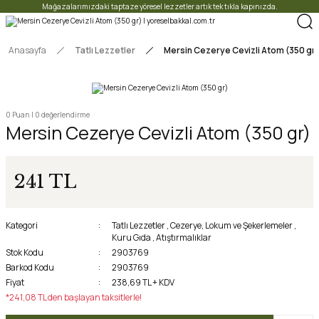
Mağazalarımızdaki taptaze yöresel lezzetler artık tek tıkla kapınızda.
Anasayfa
Tatlı Lezzetler
Mersin Cezerye Cevizli Atom (350 gr
0 Puan | 0 değerlendirme
Mersin Cezerye Cevizli Atom (350 gr)
241 TL
Kategori
Tatlı Lezzetler
,
Cezerye, Lokum ve Şekerlemeler
,
Kuru Gıda
,
Atıştırmalıklar
Stok Kodu
2903769
Barkod Kodu
2903769
Fiyat
238,69 TL + KDV
*241,08 TL den başlayan taksitlerle!