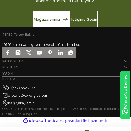
anlatmaktan mutluluk duyarız.
Mağazalarımız
İletişime Geçin
TERECİ Yöresel Bakkal
1979’dan bu yana güvenilir yerel ürünlerin adresi.
KATEGORİLER
KURUMSAL
YARDIM
WhatsApp Destek
İLETİŞİM
0 (552) 552 21 35
e-ticaret@terecigida.com
Karşıyaka, İzmir
© 2026 Tüm Hakları Saklıdır. Kredi kartı bilgileriniz 256bit SSL sertifikası ile korunmaktadır.
Gizlilik
Kullanım Koşulları
ideasoft
ile
e-
hazırlandı.
ticaret
paketleri