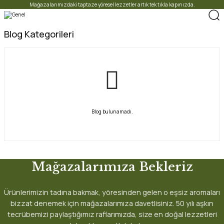
Mağazalarımızdaki taptaze yöresel lezzetler artık tek tıkla kapınızda.
Blog Kategorileri
Blog bulunamadı.
Mağazalarımıza Bekleriz
Ürünlerimizin tadına bakmak, yöresinden gelen o eşsiz aromaları
bizzat denemek için mağazalarımıza davetlisiniz. 50 yılı aşkın
tecrübemizi paylaştığımız raflarımızda, size en doğal lezzetleri