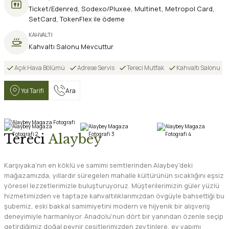
Ticket/Edenred, Sodexo/Pluxee, Multinet, Metropol Card,
SetCard, TokenFlex ile ödeme
KAHVALTI
Kahvaltı Salonu Mevcuttur
Açık Hava Bölümü
Adrese Servis
Tereci Mutfak
Kahvaltı Salonu
Yol Tarifi
Ara
Tereci
Alaybey
Karşıyaka'nın en köklü ve samimi semtlerinden Alaybey'deki
mağazamızda, yıllardır süregelen mahalle kültürünün sıcaklığını eşsiz
yöresel lezzetlerimizle buluşturuyoruz. Müşterilerimizin güler yüzlü
hizmetimizden ve taptaze kahvaltılıklarımızdan övgüyle bahsettiği bu
şubemiz, eski bakkal samimiyetini modern ve hijyenik bir alışveriş
deneyimiyle harmanlıyor. Anadolu'nun dört bir yanından özenle seçip
getirdiğimiz doğal peynir çeşitlerimizden zeytinlere, ev yapımı