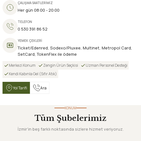
ÇALIŞMA SAATLERİMİZ
Her gün 08:00 - 20:00
TELEFON
0 530 391 86 52
YEMEK ÇEKLERİ
Ticket/Edenred, Sodexo/Pluxee, Multinet, Metropol Card,
SetCard, TokenFlex ile ödeme
Merkezi Konum
Zengin Ürün Seçkisi
Uzman Personel Desteği
Kendi Kabınla Gel (Sıfır Atık)
Yol Tarifi
Ara
KONUM
Tüm Şubelerimiz
İzmir'in beş farklı noktasında sizlere hizmet veriyoruz.