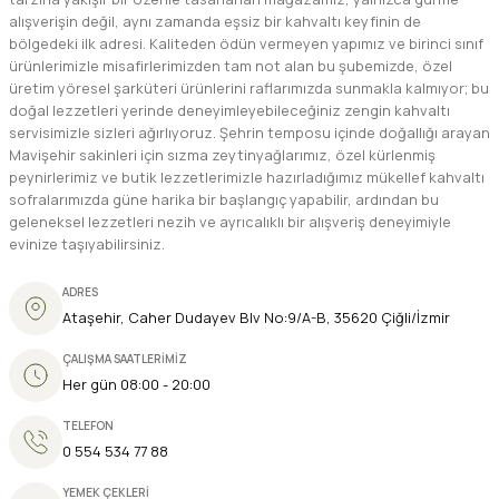
alışverişin değil, aynı zamanda eşsiz bir kahvaltı keyfinin de
bölgedeki ilk adresi. Kaliteden ödün vermeyen yapımız ve birinci sınıf
ürünlerimizle misafirlerimizden tam not alan bu şubemizde, özel
üretim yöresel şarküteri ürünlerini raflarımızda sunmakla kalmıyor; bu
doğal lezzetleri yerinde deneyimleyebileceğiniz zengin kahvaltı
servisimizle sizleri ağırlıyoruz. Şehrin temposu içinde doğallığı arayan
Mavişehir sakinleri için sızma zeytinyağlarımız, özel kürlenmiş
peynirlerimiz ve butik lezzetlerimizle hazırladığımız mükellef kahvaltı
sofralarımızda güne harika bir başlangıç yapabilir, ardından bu
geleneksel lezzetleri nezih ve ayrıcalıklı bir alışveriş deneyimiyle
evinize taşıyabilirsiniz.
ADRES
Ataşehir, Caher Dudayev Blv No:9/A-B, 35620 Çiğli/İzmir
ÇALIŞMA SAATLERİMİZ
Her gün 08:00 - 20:00
TELEFON
0 554 534 77 88
YEMEK ÇEKLERİ