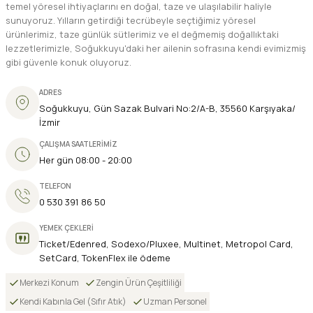
temel yöresel ihtiyaçlarını en doğal, taze ve ulaşılabilir haliyle
sunuyoruz. Yılların getirdiği tecrübeyle seçtiğimiz yöresel
ürünlerimiz, taze günlük sütlerimiz ve el değmemiş doğallıktaki
lezzetlerimizle, Soğukkuyu'daki her ailenin sofrasına kendi evimizmiş
gibi güvenle konuk oluyoruz.
ADRES
Soğukkuyu, Gün Sazak Bulvari No:2/A-B, 35560 Karşıyaka/
İzmir
ÇALIŞMA SAATLERİMİZ
Her gün 08:00 - 20:00
TELEFON
0 530 391 86 50
YEMEK ÇEKLERİ
Ticket/Edenred, Sodexo/Pluxee, Multinet, Metropol Card,
SetCard, TokenFlex ile ödeme
Merkezi Konum
Zengin Ürün Çeşitliliği
Kendi Kabınla Gel (Sıfır Atık)
Uzman Personel