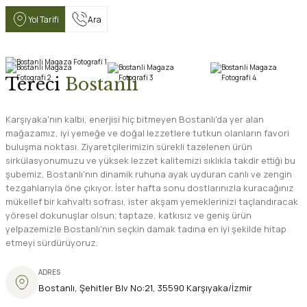
Yol Tarifi
Ara
Tereci
Bostanlı
Karşıyaka'nın kalbi, enerjisi hiç bitmeyen Bostanlı'da yer alan
mağazamız, iyi yemeğe ve doğal lezzetlere tutkun olanların favori
buluşma noktası. Ziyaretçilerimizin sürekli tazelenen ürün
sirkülasyonumuzu ve yüksek lezzet kalitemizi sıklıkla takdir ettiği bu
şubemiz, Bostanlı'nın dinamik ruhuna ayak uyduran canlı ve zengin
tezgahlarıyla öne çıkıyor. İster hafta sonu dostlarınızla kuracağınız
mükellef bir kahvaltı sofrası, ister akşam yemeklerinizi taçlandıracak
yöresel dokunuşlar olsun; taptaze, katkısız ve geniş ürün
yelpazemizle Bostanlı'nın seçkin damak tadına en iyi şekilde hitap
etmeyi sürdürüyoruz.
ADRES
Bostanlı, Şehitler Blv No:21, 35590 Karşıyaka/İzmir