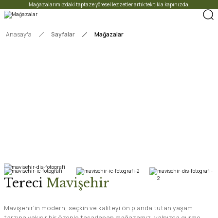
Mağazalarımızdaki taptaze yöresel lezzetler artık tek tıkla kapınızda.
Anasayfa
Sayfalar
Mağazalar
İZMİR'İN 5 FARKLI NOKTASINDA
Mağazalarımızı
Ziyaret Edin
Taze ürünlerimizi yerinde görün, tadına bakın. Sizi bir bardak çay
eşliğinde
ağırlamaktan mutluluk duyarız.
Tereci
Mavişehir
Mavişehir'in modern, seçkin ve kaliteyi ön planda tutan yaşam
tarzına yakışır bir özenle tasarlanan mağazamız, yalnızca gurme