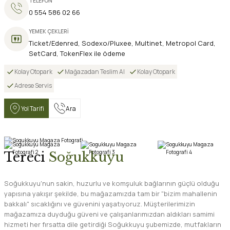
TELEFON
0 554 586 02 66
YEMEK ÇEKLERİ
Ticket/Edenred, Sodexo/Pluxee, Multinet, Metropol Card,
SetCard, TokenFlex ile ödeme
Kolay Otopark
Mağazadan Teslim Al
Kolay Otopark
Adrese Servis
Yol Tarifi
Ara
Tereci
Soğukkuyu
Soğukkuyu'nun sakin, huzurlu ve komşuluk bağlarının güçlü olduğu
yapısına yakışır şekilde, bu mağazamızda tam bir "bizim mahallenin
bakkalı" sıcaklığını ve güvenini yaşatıyoruz. Müşterilerimizin
mağazamıza duyduğu güveni ve çalışanlarımızdan aldıkları samimi
hizmeti her fırsatta dile getirdiği Soğukkuyu şubemizde, mutfakların