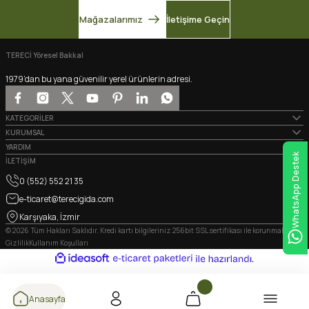
Mağazalarımız
İletişime Geçin
TERECİ Yöresel Bakkal
1979’dan bu yana güvenilir yerel ürünlerin adresi.
KATEGORİLER
KURUMSAL
YARDIM
WhatsApp Destek
İLETİŞİM
0 (552) 552 21 35
e-ticaret@terecigida.com
Karşıyaka, İzmir
© 2026 Tüm Hakları Saklıdır. Kredi kartı bilgileriniz 256bit SSL sertifikası ile korunmaktadır.
Gizlilik
Kullanım Koşulları
ideasoft
ile
e-
hazırlandı.
ticaret
paketleri
Anasayfa