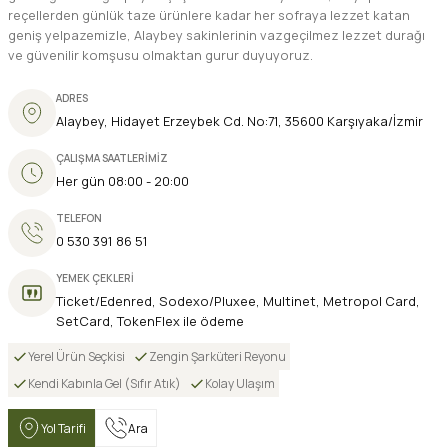
reçellerden günlük taze ürünlere kadar her sofraya lezzet katan
geniş yelpazemizle, Alaybey sakinlerinin vazgeçilmez lezzet durağı
ve güvenilir komşusu olmaktan gurur duyuyoruz.
ADRES
Alaybey, Hidayet Erzeybek Cd. No:71, 35600 Karşıyaka/İzmir
ÇALIŞMA SAATLERİMİZ
Her gün 08:00 - 20:00
TELEFON
0 530 391 86 51
YEMEK ÇEKLERİ
Ticket/Edenred, Sodexo/Pluxee, Multinet, Metropol Card,
SetCard, TokenFlex ile ödeme
Yerel Ürün Seçkisi
Zengin Şarküteri Reyonu
Kendi Kabınla Gel (Sıfır Atık)
Kolay Ulaşım
Yol Tarifi
Ara