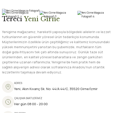
Tereci
Yeni Girne
Yenigirne mağazamız, hareketli yapısıyla bölgedeki ailelerin ve lezzet
tutkunlarının en güvenilir yöresel ürün tedarikçisi konumunda.
Müşterilerimizin özellikle ürün çeşitliliğimiz ve kalitemiz konusundaki
yüksek memnuniyetini yansıtan bu şubemizde, mutfakların tüm
doğal gıda ihtiyacını tek çatı altında sunuyoruz. Günlük taze süt
ürünlerinden, en kaliteli yöresel baharatlara ve zengin şarküteri
çeşitlerine uzanan raflarımızla; Yenigirne'de hem pratik hem de
sağlıklı alışverişin adresi olarak sofralarınıza Anadolu'nun otantik
lezzetlerini taşımaya devam ediyoruz.
ADRES
Yeni, Akın Kıvanç Sk. No: 44/A 44/C, 35520 Girne/İzmir
ÇALIŞMA SAATLERİMİZ
Her gün 08:00 - 20:00