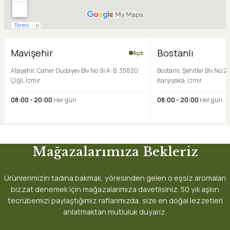
Mavişehir
Bostanlı
Açık
Ataşehir, Caher Dudayev Blv No:9/A-B, 35620
Bostanlı, Şehitler Blv No:2
Çiğli, İzmir
Karşıyaka, İzmir
08:00 - 20:00
Her gün
08:00 - 20:00
Her gün
Mağazalarımıza Bekleriz
Ürünlerimizin tadına bakmak, yöresinden gelen o eşsiz aromaları
bizzat denemek için mağazalarımıza davetlisiniz. 50 yılı aşkın
tecrübemizi paylaştığımız raflarımızda, size en doğal lezzetleri
anlatmaktan mutluluk duyarız.