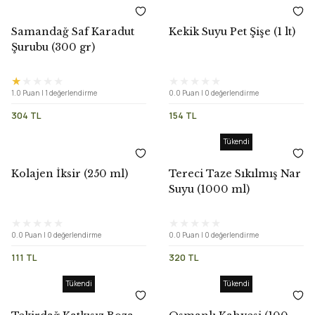
Samandağ Saf Karadut
Kekik Suyu Pet Şişe (1 lt)
Şurubu (300 gr)
1.0 Puan | 1 değerlendirme
0.0 Puan | 0 değerlendirme
304 TL
154 TL
Tükendi
Kolajen İksir (250 ml)
Tereci Taze Sıkılmış Nar
Suyu (1000 ml)
0.0 Puan | 0 değerlendirme
0.0 Puan | 0 değerlendirme
111 TL
320 TL
Tükendi
Tükendi