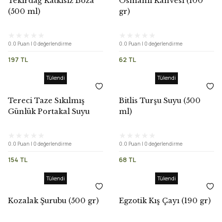
Tekirdağ Katkısız Boza
Osmanlı Kahvesi (100
(500 ml)
gr)
0.0 Puan | 0 değerlendirme
0.0 Puan | 0 değerlendirme
197 TL
62 TL
Tükendi
Tükendi
Tereci Taze Sıkılmış
Bitlis Turşu Suyu (500
Günlük Portakal Suyu
ml)
(500 ml)
0.0 Puan | 0 değerlendirme
0.0 Puan | 0 değerlendirme
154 TL
68 TL
Tükendi
Tükendi
Kozalak Şurubu (500 gr)
Egzotik Kış Çayı (190 gr)