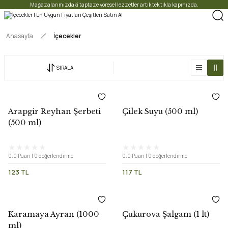
Mağazalarımızdaki taptaze yöresel lezzetler artık tek tıkla kapınızda.
Anasayfa
İçecekler
SIRALA
Arapgir Reyhan Şerbeti
Çilek Suyu (500 ml)
(500 ml)
0.0 Puan | 0 değerlendirme
0.0 Puan | 0 değerlendirme
123 TL
117 TL
Karamaya Ayran (1000
Çukurova Şalgam (1 lt)
ml)