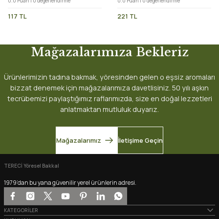
0.0 Puan | 0 değerlendirme
0.0 Puan | 0 değerlendirme
117 TL
221 TL
Mağazalarımıza Bekleriz
Ürünlerimizin tadına bakmak, yöresinden gelen o eşsiz aromaları
bizzat denemek için mağazalarımıza davetlisiniz. 50 yılı aşkın
tecrübemizi paylaştığımız raflarımızda, size en doğal lezzetleri
anlatmaktan mutluluk duyarız.
Mağazalarımız
İletişime Geçin
TERECİ Yöresel Bakkal
1979’dan bu yana güvenilir yerel ürünlerin adresi.
KATEGORİLER