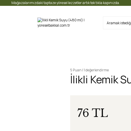
Mağazalarımızdaki taptaze yöresel lezzetler artık tek tıkla kapınızda.
5 Puan | 1 değerlendirme
İlikli Kemik 
76 TL