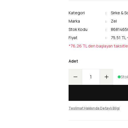
Kategori
Sirke & S
Marka
Zel
Stok Kodu
8681465
Fiyat
75,51 TL
*76,26 TL den başlayan taksitle
Adet
Sto
Teslimat Hakkında Detaylı Bilgi