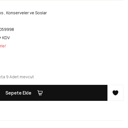
os
,
Konserveler ve Soslar
059998
 + KDV
rle!
kta 9 Adet mevcut
Sepete Ekle