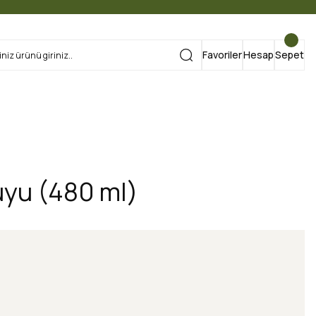
Favoriler
Hesap
Sepet
Suyu (480 ml)