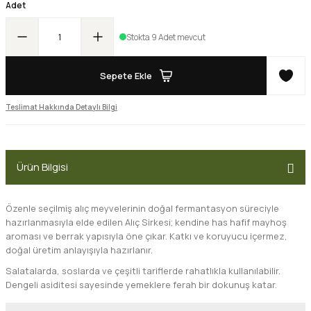
Adet
Stokta 9 Adet mevcut
Sepete Ekle
Teslimat Hakkında Detaylı Bilgi
Ürün Bilgisi
Özenle seçilmiş alıç meyvelerinin doğal fermantasyon süreciyle
hazırlanmasıyla elde edilen Alıç Sirkesi; kendine has hafif mayhoş
aroması ve berrak yapısıyla öne çıkar. Katkı ve koruyucu içermez,
doğal üretim anlayışıyla hazırlanır.
Salatalarda, soslarda ve çeşitli tariflerde rahatlıkla kullanılabilir.
Dengeli asiditesi sayesinde yemeklere ferah bir dokunuş katar.