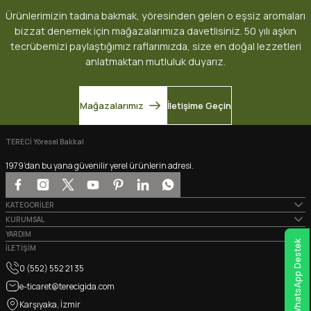
Ürünlerimizin tadına bakmak, yöresinden gelen o eşsiz aromaları
Not:
Saat 14:00'a kadar verilen siparislerde ayni gun kargoya verilir.
Özcan AKIN | 03/10/2023
Ürün açıklamasında eksik bilgiler bulunuyor.
bizzat denemek için mağazalarımıza davetlisiniz. 50 yılı aşkın
Ürün bilgilerinde hatalar bulunuyor.
tecrübemizi paylaştığımız raflarımızda, size en doğal lezzetleri
anlatmaktan mutluluk duyarız.
Ürün fiyatı diğer sitelerden daha pahalı.
Deneyimini Paylaş
Bu ürüne benzer farklı alternatifler olmalı.
Gönderi Ücretleri
Mağazalarımız
İletişime Geçin
Karşıyaka:
1000 TL+ ÜCRETSİZ
TERECİ Yöresel Bakkal
Bayraklı, Çiğli:
2000 TL+ ÜCRETSİZ
Tüm Türkiye, Bornova, Menemen:
2500 TL+ ÜCRETSİZ
1979’dan bu yana güvenilir yerel ürünlerin adresi.
Gönder
KATEGORİLER
KURUMSAL
YARDIM
Soğuk Zincir ile Gönderim
WhatsApp Destek
İLETİŞİM
Tüm taze ürünlerimiz özel izolasyonlu kutularda ve buz aküleriyle
0 (552) 552 21 35
gönderilmektedir. Ürünlerinizin tazeliği garanti altındadır.
e-ticaret@terecigida.com
Thermal paketleme
Karşıyaka, İzmir