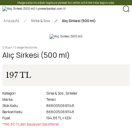
Mağazalarımızdaki taptaze yöresel lezzetler artık tek tıkla kapınızda.
Anasayfa
Sirke & Sos
Alıç Sirkesi (500 ml)
0 Puan | 0 değerlendirme
Alıç Sirkesi (500 ml)
197 TL
Kategori
Sirke & Sos
,
Sirkeler
Marka
Tereci
Stok Kodu
8680050691148
Barkod Kodu
8680050691148
Fiyat
194,85 TL + KDV
*196,80 TL den başlayan taksitlerle!