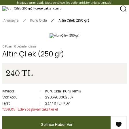
Mağazalarımızdaki taptaze yöresel lezzetler artık tek tıkla kapınızda.
Anasayfa
Kuru Gıda
Altın Çilek (250 gr)
0 Puan | 0 değerlendirme
Altın Çilek (250 gr)
240 TL
Kategori
Kuru Gıda
,
Kuru Yemiş
Stok Kodu
2903400002507
Fiyat
237,48 TL + KDV
*239,85 TL den başlayan taksitlerle!
Gelince Haber Ver