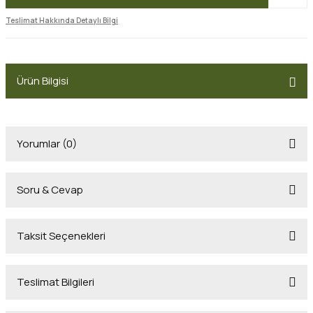
Teslimat Hakkında Detaylı Bilgi
Ürün Bilgisi
Yorumlar (0)
Soru & Cevap
Bu ürüne ilk yorumu siz yapın!
Taksit Seçenekleri
Yorum Yaz
Ürün hakkında henüz soru sorulmamış.
Teslimat Bilgileri
Soru Sor