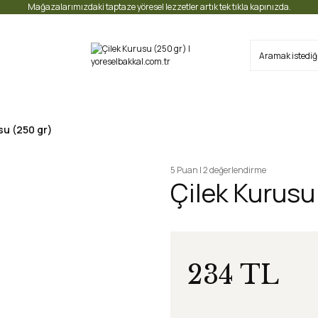
Mağazalarımızdaki taptaze yöresel lezzetler artık tek tıkla kapınızda.
su (250 gr)
5 Puan | 2 değerlendirme
Çilek Kurusu
234 TL