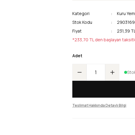
Kategori
Kuru Yem
Stok Kodu
2903169
Fiyat
231,39 T
*233,70 TL den başlayan taksitl
Adet
Sto
Teslimat Hakkında Detaylı Bilgi