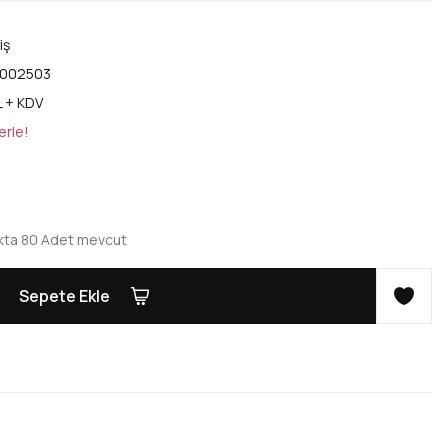
iş
002503
L + KDV
erle!
kta 80 Adet mevcut
Sepete Ekle