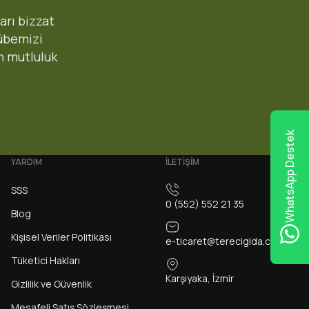
arı bizzat
rübemizi
n mutluluk
Al
WhatsApp Destek
çili mağazamızdan elden teslim alabilirsiniz.(Sipariş notunuzda
YARDIM
İLETİŞİM
SSS
Yeni Girne Şubesi
0 (552) 552 21 35
Blog
 44/C, 35520 Girne/İzmir
Kişisel Veriler Politikası
e-ticaret@terecigida.com
Tüketici Hakları
Karşıyaka, İzmir
Gizlilik ve Güvenlik
Mesafeli Satış Sözleşmesi