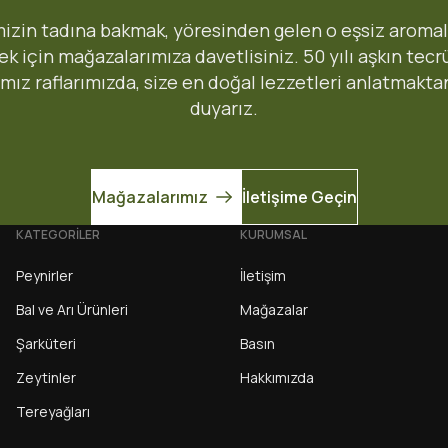
68 TL
izin tadına bakmak, yöresinden gelen o eşsiz aromal
 için mağazalarımıza davetlisiniz. 50 yılı aşkın tec
Gönder
ımız raflarımızda, size en doğal lezzetleri anlatmakta
duyarız.
Mağazadan Teslim 
Mağazalarımız
İletişime Geçin
yle gönderilmektedir.
Siparişlerinizi İzmir'deki se
KATEGORİLER
KURUMSAL
belirtmeniz gerekmektedir)
Peynirler
İletişim
Tereci Yöresel Bakkal - 
Bal ve Arı Ürünleri
Mağazalar
Yeni, Akın Kıvanç Sk. No: 44/A
Şarküteri
Basın
Zeytinler
Hakkımızda
Tereyağları