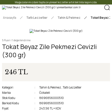
Mağazalarımızdaki taptaze yöresel lezzetler artık tek tıkla kapınızda.
Anasayfa
Tatlı Lezzetler
Tahin & Pekmez
Tokat Beyaz Zi
5 Puan | 1 değerlendirme
Tokat Beyaz Zile Pekmezi Cevizli
(300 gr)
246 TL
Kategori
Tahin & Pekmez
,
Tatlı Lezzetler
Marka
Özkaleli
Stok Kodu
8696856000510
Barkod Kodu
8696856000510
Fiyat
243,56 TL + KDV