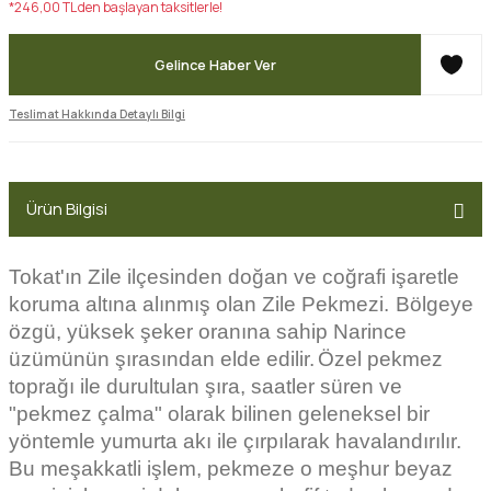
*246,00 TL den başlayan taksitlerle!
Gelince Haber Ver
Teslimat Hakkında Detaylı Bilgi
Ürün Bilgisi
Tokat'ın Zile ilçesinden doğan ve coğrafi işaretle
koruma altına alınmış olan Zile Pekmezi.
Bölgeye
özgü, yüksek şeker oranına sahip Narince
üzümünün şırasından elde edilir.
Özel pekmez
toprağı ile durultulan şıra, saatler süren ve
"pekmez çalma" olarak bilinen geleneksel bir
yöntemle yumurta akı ile çırpılarak havalandırılır.
Bu meşakkatli işlem, pekmeze o meşhur beyaz