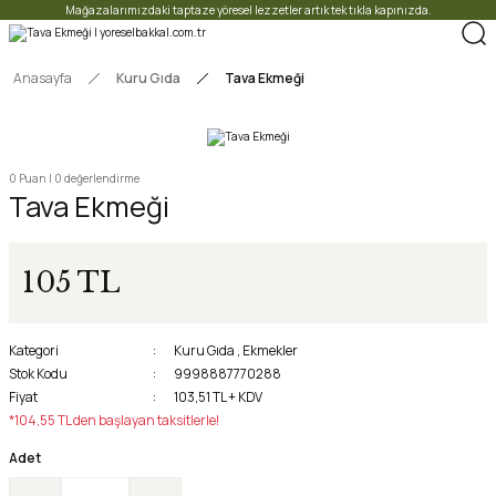
Mağazalarımızdaki taptaze yöresel lezzetler artık tek tıkla kapınızda.
Anasayfa
Kuru Gıda
Tava Ekmeği
0 Puan | 0 değerlendirme
Tava Ekmeği
105 TL
Kategori
Kuru Gıda
,
Ekmekler
Stok Kodu
9998887770288
Fiyat
103,51 TL + KDV
*104,55 TL den başlayan taksitlerle!
Adet