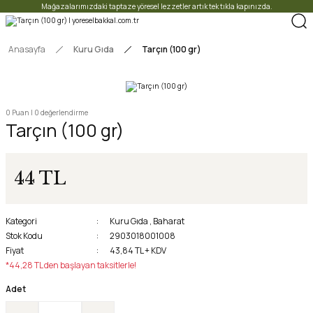
Mağazalarımızdaki taptaze yöresel lezzetler artık tek tıkla kapınızda.
Anasayfa
Kuru Gıda
Tarçın (100 gr)
0 Puan | 0 değerlendirme
Tarçın (100 gr)
44 TL
Kategori
Kuru Gıda
,
Baharat
Stok Kodu
2903018001008
Fiyat
43,84 TL + KDV
*44,28 TL den başlayan taksitlerle!
Adet