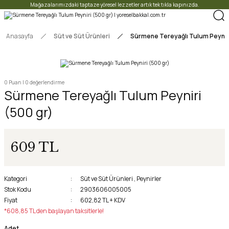
Mağazalarımızdaki taptaze yöresel lezzetler artık tek tıkla kapınızda.
Anasayfa
Süt ve Süt Ürünleri
Sürmene Tereyağlı Tulum Peyniri
0 Puan | 0 değerlendirme
Sürmene Tereyağlı Tulum Peyniri
(500 gr)
609 TL
Kategori
Süt ve Süt Ürünleri
,
Peynirler
Stok Kodu
2903606005005
Fiyat
602,82 TL + KDV
*608,85 TL den başlayan taksitlerle!
Adet