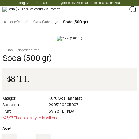
Mağazalarımızdaki taptaze yöresel lezzetler artık tek tıkla kapınızda.
Anasayfa
Kuru Gıda
Soda (500 gr)
0 Puan | 0 değerlendirme
Soda (500 gr)
48 TL
Kategori
Kuru Gıda
,
Baharat
Stok Kodu
2903109005007
Fiyat
39,98 TL + KDV
*47,97 TL den başlayan taksitlerle!
Adet