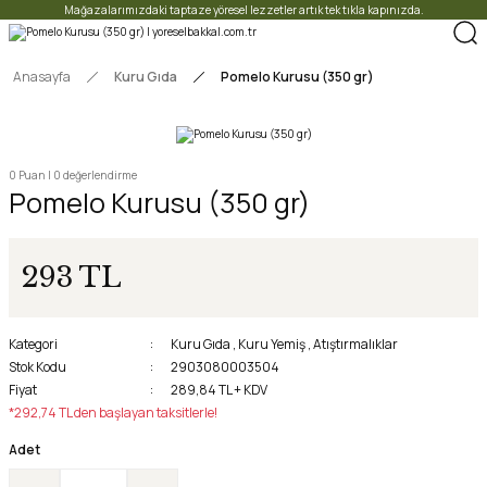
Mağazalarımızdaki taptaze yöresel lezzetler artık tek tıkla kapınızda.
Anasayfa
Kuru Gıda
Pomelo Kurusu (350 gr)
0 Puan | 0 değerlendirme
Pomelo Kurusu (350 gr)
293 TL
Kategori
Kuru Gıda
,
Kuru Yemiş
,
Atıştırmalıklar
Stok Kodu
2903080003504
Fiyat
289,84 TL + KDV
*292,74 TL den başlayan taksitlerle!
Adet