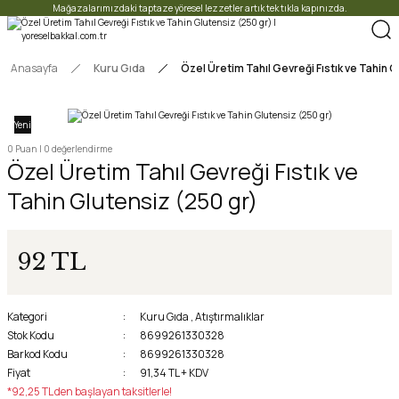
Mağazalarımızdaki taptaze yöresel lezzetler artık tek tıkla kapınızda.
Anasayfa
Kuru Gıda
Özel Üretim Tahıl Gevreği Fıstık ve Tahin 
Yeni
0 Puan | 0 değerlendirme
Özel Üretim Tahıl Gevreği Fıstık ve
Tahin Glutensiz (250 gr)
92 TL
Kategori
Kuru Gıda
,
Atıştırmalıklar
Stok Kodu
8699261330328
Barkod Kodu
8699261330328
Fiyat
91,34 TL + KDV
*92,25 TL den başlayan taksitlerle!