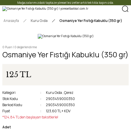
Mağazalarımızdaki taptaze yöresel lezzetler artık tek tıkla kapınızda.
Anasayfa
Kuru Gıda
Osmaniye Yer Fıstığı Kabuklu (350 gr)
0 Puan | 0 değerlendirme
Osmaniye Yer Fıstığı Kabuklu (350 gr)
125 TL
Kategori
Kuru Gıda
,
Çerez
Stok Kodu
2903459000350
Barkod Kodu
2903459000350
Fiyat
123,60 TL + KDV
*124,84 TL den başlayan taksitlerle!
Adet