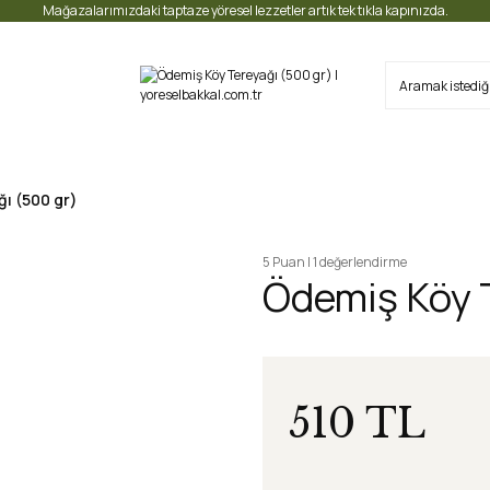
Mağazalarımızdaki taptaze yöresel lezzetler artık tek tıkla kapınızda.
ı (500 gr)
5 Puan | 1 değerlendirme
Ödemiş Köy T
510 TL