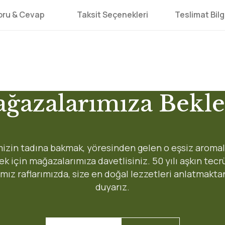
oru & Cevap
Taksit Seçenekleri
Teslimat Bilgi
 yetersiz gördüğünüz noktaları öneri formunu kullanarak tarafımıza iletebi
ğazalarımıza Bekle
Ürün hakkında henüz soru sorulmamış.
Soru Sor
Gönderi Ücretleri
izin tadına bakmak, yöresinden gelen o eşsiz aromal
8:45 arası 90 dakikada
 için mağazalarımıza davetlisiniz. 50 yılı aşkın tec
Karşıyaka:
ımız raflarımızda, size en doğal lezzetleri anlatmakta
1-3 iş gunu
Bayraklı, Çiğli:
duyarız.
2-4 iş gunu
Tüm Türkiye, Bornova, Men