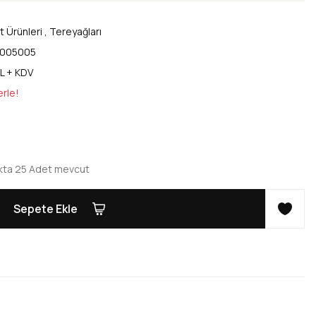
t Ürünleri
,
Tereyağları
005005
L + KDV
erle!
kta 25 Adet mevcut
Sepete Ekle