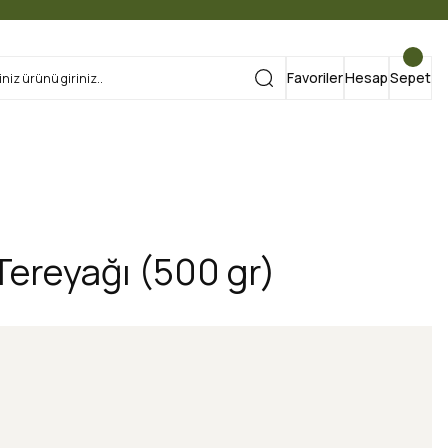
Favoriler
Hesap
Sepet
ereyağı (500 gr)