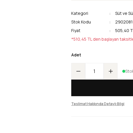
Kategori
Süt ve Sü
Stok Kodu
2902081
Fiyat
505,40 T
*510,45 TL den başlayan taksitl
Adet
Sto
Teslimat Hakkında Detaylı Bilgi