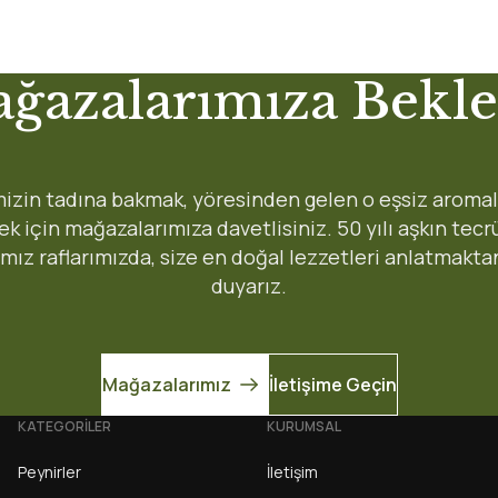
 yetersiz gördüğünüz noktaları öneri formunu kullanarak tarafımıza iletebi
ğazalarımıza Bekle
Ürün hakkında henüz soru sorulmamış.
Bu ürüne ilk yorumu siz yapın!
Yorum Yaz
Soru Sor
Gönderi Ücretleri
izin tadına bakmak, yöresinden gelen o eşsiz aromal
8:45 arası 90 dakikada
 için mağazalarımıza davetlisiniz. 50 yılı aşkın tec
Karşıyaka:
ımız raflarımızda, size en doğal lezzetleri anlatmakta
1-3 iş gunu
Bayraklı, Çiğli:
duyarız.
2-4 iş gunu
Tüm Türkiye, Bornova, Men
Mağazalarımız
İletişime Geçin
KATEGORİLER
KURUMSAL
Gönder
Peynirler
İletişim