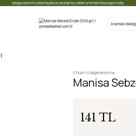
Mağazalarımızdaki taptaze yöresel lezzetler artık tek tıkla kapınızda.
r)
0 Puan | 0 değerlendirme
Manisa Sebze
141 TL