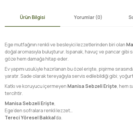
Ürün Bilgisi
Yorumlar (0)
S
Ege mutfağının renkli ve besleyici lezzetlerinden biri olan
Ma
doğal aromasıyla buluşturur. Ispanak, havuç ve pancar gibi 
göze hem damağa hitap eder.
Ev yapımı usulüyle hazırlanan bu özel erişte, pişirme sırasın
yaratır. Sade olarak tereyağıyla servis edilebildiği gibi; yoğurtlu
Katkı ve koruyucu içermeyen
Manisa Sebzeli Erişte
, hem sa
tercihtir.
Manisa Sebzeli Erişte
,
Ege’den sofralara renkli lezzet…
Tereci Yöresel Bakkal
’da.