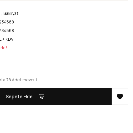
a
,
Bakliyat
234568
234568
L + KDV
rle!
kta 78 Adet mevcut
Sepete Ekle