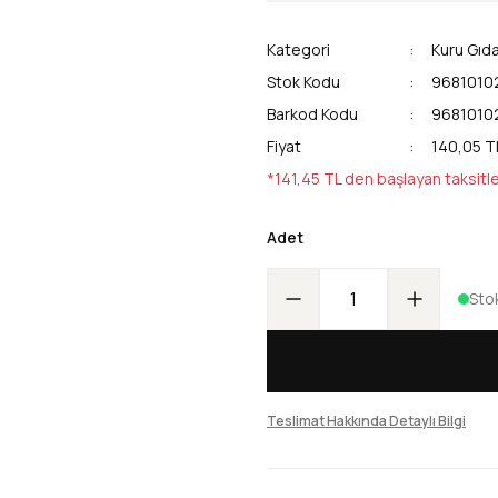
Kategori
Kuru Gıd
Stok Kodu
9681010
Barkod Kodu
9681010
Fiyat
140,05 T
*141,45 TL den başlayan taksitle
Adet
Sto
Teslimat Hakkında Detaylı Bilgi