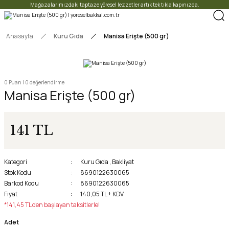
Mağazalarımızdaki taptaze yöresel lezzetler artık tek tıkla kapınızda.
Anasayfa
Kuru Gıda
Manisa Erişte (500 gr)
0 Puan | 0 değerlendirme
Manisa Erişte (500 gr)
141 TL
Kategori
Kuru Gıda
,
Bakliyat
Stok Kodu
8690122630065
Barkod Kodu
8690122630065
Fiyat
140,05 TL + KDV
*141,45 TL den başlayan taksitlerle!
Adet