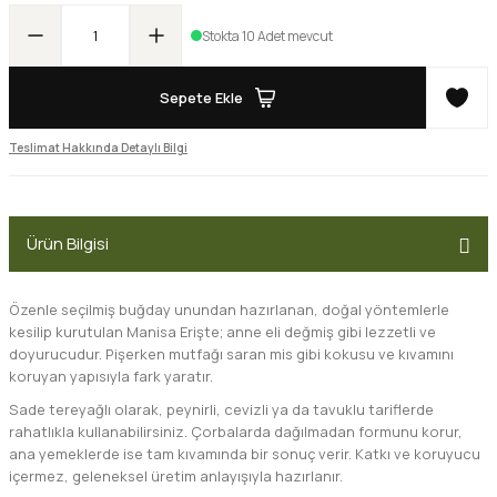
Stokta 10 Adet mevcut
Sepete Ekle
Teslimat Hakkında Detaylı Bilgi
Ürün Bilgisi
Özenle seçilmiş buğday unundan hazırlanan, doğal yöntemlerle
kesilip kurutulan Manisa Erişte; anne eli değmiş gibi lezzetli ve
doyurucudur. Pişerken mutfağı saran mis gibi kokusu ve kıvamını
koruyan yapısıyla fark yaratır.
Sade tereyağlı olarak, peynirli, cevizli ya da tavuklu tariflerde
rahatlıkla kullanabilirsiniz. Çorbalarda dağılmadan formunu korur,
ana yemeklerde ise tam kıvamında bir sonuç verir. Katkı ve koruyucu
içermez, geleneksel üretim anlayışıyla hazırlanır.