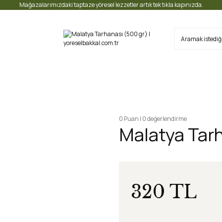
Mağazalarımızdaki taptaze yöresel lezzetler artık tek tıkla kapınızda.
0 Puan | 0 değerlendirme
Malatya Tarh
320 TL