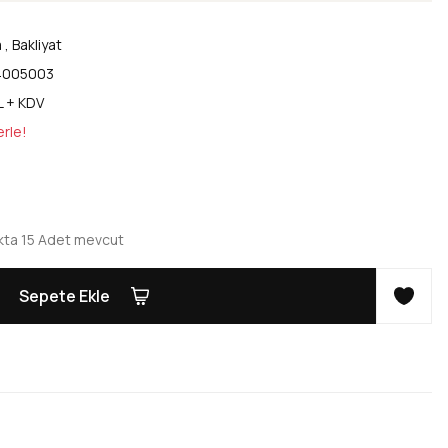
a
,
Bakliyat
4005003
L + KDV
erle!
kta 15 Adet mevcut
Sepete Ekle