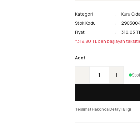
Kategori
Kuru Gıd
Stok Kodu
290300
Fiyat
316,63 T
*319,80 TL den başlayan taksitl
Adet
Sto
Teslimat Hakkında Detaylı Bilgi