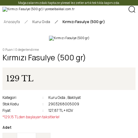
Mağazalarımızdaki taptaze yöresel lezzetler artık tek tıkla kapınızda.
Anasayfa
Kuru Gıda
Kırmızı Fasulye (500 gr)
0 Puan | 0 değerlendirme
Kırmızı Fasulye (500 gr)
129 TL
Kategori
Kuru Gıda
,
Bakliyat
Stok Kodu
2903268005009
Fiyat
127,87 TL + KDV
*129,15 TL den başlayan taksitlerle!
Adet