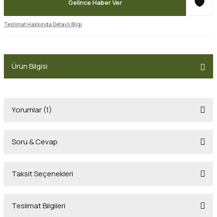
Gelince Haber Ver
Teslimat Hakkında Detaylı Bilgi
Ürün Bilgisi
Yorumlar (1)
Soru & Cevap
Tereci farkı
Taksit Seçenekleri
Ürün hakkında henüz soru sorulmamış.
Her şey taze ve çok lezzetli 1 saatte elimde olması da keyfinin son
noktası. Teşekkürler tereci
Teslimat Bilgileri
Damla Erülkü | 21/11/2023
Soru Sor