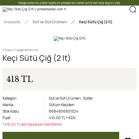
Mağazalarımızdaki taptaze yöresel lezzetler artık tek tıkla kapınızda.
Anasayfa
Süt ve Süt Ürünleri
Keçi Sütü Çiğ (2 lt)
5 Puan | 1 değerlendirme
Keçi Sütü Çiğ (2 lt)
418 TL
Kategori
Süt ve Süt Ürünleri
,
Sütler
Marka
Sütüm Keçiden
Stok Kodu
8684856851324
Fiyat
410,00 TL + KDV
*418,20 TL den başlayan taksitlerle!