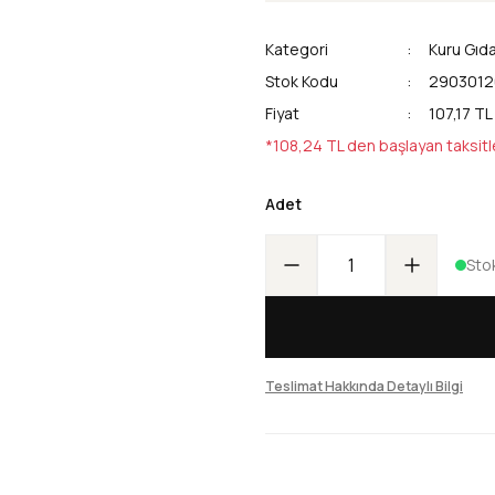
Kategori
Kuru Gıd
Stok Kodu
2903012
Fiyat
107,17 TL
*108,24 TL den başlayan taksitl
Adet
Sto
Teslimat Hakkında Detaylı Bilgi