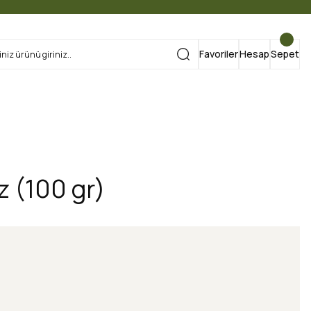
Favoriler
Hesap
Sepet
z (100 gr)