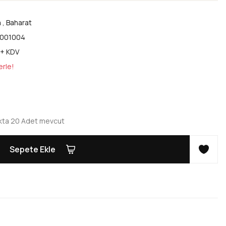
a
,
Baharat
001004
 + KDV
erle!
kta 20 Adet mevcut
Sepete Ekle