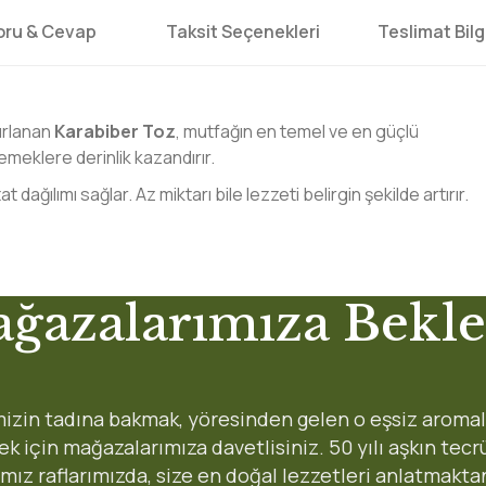
oru & Cevap
Taksit Seçenekleri
Teslimat Bilgi
ırlanan
Karabiber Toz
, mutfağın en temel ve en güçlü
meklere derinlik kazandırır.
ağılımı sağlar. Az miktarı bile lezzeti belirgin şekilde artırır.
 yetersiz gördüğünüz noktaları öneri formunu kullanarak tarafımıza iletebi
ğazalarımıza Bekle
Ürün hakkında henüz soru sorulmamış.
Bu ürüne ilk yorumu siz yapın!
Yorum Yaz
Soru Sor
Gönderi Ücretleri
izin tadına bakmak, yöresinden gelen o eşsiz aromal
8:45 arası 90 dakikada
 için mağazalarımıza davetlisiniz. 50 yılı aşkın tec
Karşıyaka:
ımız raflarımızda, size en doğal lezzetleri anlatmakta