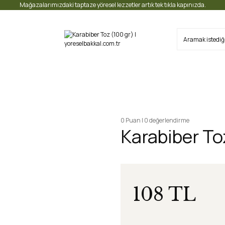
Mağazalarımızdaki taptaze yöresel lezzetler artık tek tıkla kapınızda.
0 Puan | 0 değerlendirme
Karabiber To
108 TL