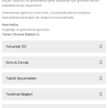
duyan, katkısız ve işlenmemiş içerik arayanlar için güvenle tercih
edilebilecek bir seçenektir.
Gelenekten gelen bu özel ürün, yüzyıllardır bilinen kullanım
alışkanlıklarıyla bugün de değerini korumaktadır.
Kara Halile
,
doğallığı ve geleneksel gücüyle…
Tereci Yöresel Bakkal
’da.
Yorumlar (0)
Soru & Cevap
Bu ürüne ilk yorumu siz yapın!
Taksit Seçenekleri
Yorum Yaz
Ürün hakkında henüz soru sorulmamış.
Teslimat Bilgileri
Soru Sor