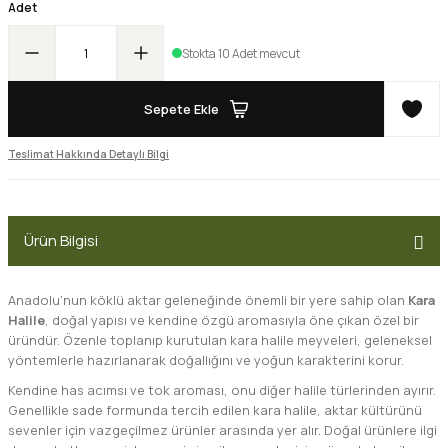
Adet
Stokta 10 Adet mevcut
Sepete Ekle
Teslimat Hakkında Detaylı Bilgi
Ürün Bilgisi
Anadolu’nun köklü aktar geleneğinde önemli bir yere sahip olan
Kara
Halile
, doğal yapısı ve kendine özgü aromasıyla öne çıkan özel bir
üründür. Özenle toplanıp kurutulan kara halile meyveleri, geleneksel
yöntemlerle hazırlanarak doğallığını ve yoğun karakterini korur.
Kendine has acımsı ve tok aroması, onu diğer halile türlerinden ayırır.
Genellikle sade formunda tercih edilen kara halile, aktar kültürünü
sevenler için vazgeçilmez ürünler arasında yer alır. Doğal ürünlere ilgi