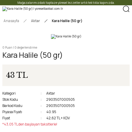
Mağazalarımızdaki taptaze yöresel lezzetler artık tek tıkla kapınızda.
Anasayfa
Aktar
Kara Halile (50 gr)
0 Puan | 0 değerlendirme
Kara Halile (50 gr)
43 TL
Kategori
Aktar
Stok Kodu
2903507000505
Barkod Kodu
2903507000505
Piyasa Fiyatı
40.95
Fiyat
42,62 TL + KDV
*43,05 TL den başlayan taksitlerle!