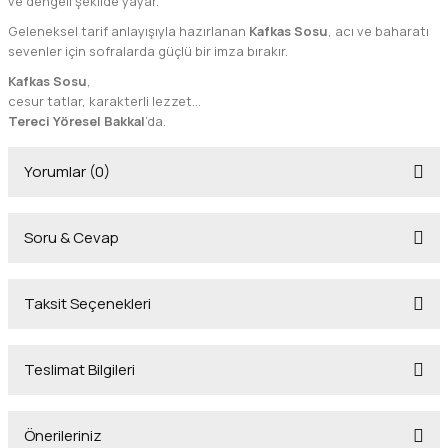
ve dengeli şekilde yayar.
Geleneksel tarif anlayışıyla hazırlanan
Kafkas Sosu
, acı ve baharatı
sevenler için sofralarda güçlü bir imza bırakır.
Kafkas Sosu
,
cesur tatlar, karakterli lezzet…
Tereci Yöresel Bakkal
’da.
Yorumlar (0)
Soru & Cevap
Bu ürüne ilk yorumu siz yapın!
Taksit Seçenekleri
Yorum Yaz
Ürün hakkında henüz soru sorulmamış.
Teslimat Bilgileri
Soru Sor
Önerileriniz