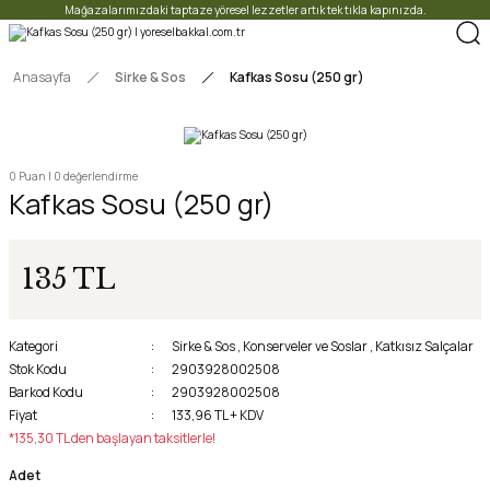
Mağazalarımızdaki taptaze yöresel lezzetler artık tek tıkla kapınızda.
Anasayfa
Sirke & Sos
Kafkas Sosu (250 gr)
0 Puan | 0 değerlendirme
Kafkas Sosu (250 gr)
135 TL
Kategori
Sirke & Sos
,
Konserveler ve Soslar
,
Katkısız Salçalar
Stok Kodu
2903928002508
Barkod Kodu
2903928002508
Fiyat
133,96 TL + KDV
*135,30 TL den başlayan taksitlerle!
Adet