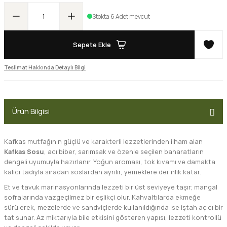
Stokta 6 Adet mevcut
Sepete Ekle
Teslimat Hakkında Detaylı Bilgi
Ürün Bilgisi
Kafkas mutfağının güçlü ve karakterli lezzetlerinden ilham alan
Kafkas Sosu
, acı biber, sarımsak ve özenle seçilen baharatların
dengeli uyumuyla hazırlanır. Yoğun aroması, tok kıvamı ve damakta
kalıcı tadıyla sıradan soslardan ayrılır, yemeklere derinlik katar.
Et ve tavuk marinasyonlarında lezzeti bir üst seviyeye taşır; mangal
sofralarında vazgeçilmez bir eşlikçi olur. Kahvaltılarda ekmeğe
sürülerek, mezelerde ve sandviçlerde kullanıldığında ise iştah açıcı bir
tat sunar. Az miktarıyla bile etkisini gösteren yapısı, lezzeti kontrollü