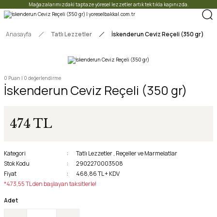
Mağazalarımızdaki taptaze yöresel lezzetler artık tek tıkla kapınızda.
Anasayfa
Tatlı Lezzetler
İskenderun Ceviz Reçeli (350 gr)
0 Puan | 0 değerlendirme
İskenderun Ceviz Reçeli (350 gr)
474 TL
Kategori
Tatlı Lezzetler
,
Reçeller ve Marmelatlar
Stok Kodu
2902270003508
Fiyat
468,86 TL + KDV
*473,55 TL den başlayan taksitlerle!
Adet