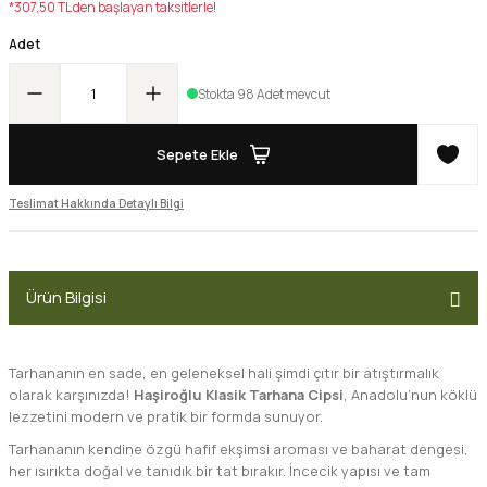
*307,50 TL den başlayan taksitlerle!
Adet
Stokta 98 Adet mevcut
Sepete Ekle
Teslimat Hakkında Detaylı Bilgi
Ürün Bilgisi
Tarhananın en sade, en geleneksel hali şimdi çıtır bir atıştırmalık
olarak karşınızda!
Haşiroğlu
Klasik Tarhana Cipsi
, Anadolu’nun köklü
lezzetini modern ve pratik bir formda sunuyor.
Tarhananın kendine özgü hafif ekşimsi aroması ve baharat dengesi,
her ısırıkta doğal ve tanıdık bir tat bırakır. İncecik yapısı ve tam