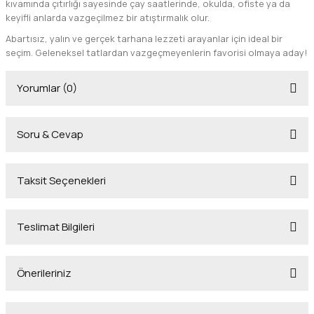
kıvamında çıtırlığı sayesinde çay saatlerinde, okulda, ofiste ya da
keyifli anlarda vazgeçilmez bir atıştırmalık olur.
Abartısız, yalın ve gerçek tarhana lezzeti arayanlar için ideal bir
seçim. Geleneksel tatlardan vazgeçmeyenlerin favorisi olmaya aday!
Yorumlar (0)
Soru & Cevap
Bu ürüne ilk yorumu siz yapın!
Taksit Seçenekleri
Yorum Yaz
Ürün hakkında henüz soru sorulmamış.
Teslimat Bilgileri
Soru Sor
Önerileriniz