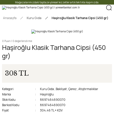
Mağazalarımızdaki taptaze yöresel lezzetler artık tek tıkla kapınızda.
Anasayfa
Kuru Gıda
Haşiroğlu Klasik Tarhana Cipsi (450 gr)
0 Puan | 0 değerlendirme
Haşiroğlu Klasik Tarhana Cipsi (450
gr)
308 TL
Kategori
Kuru Gıda
,
Bakliyat
,
Çerez
,
Atıştırmalıklar
Marka
Haşiroğlu
Stok Kodu
8697464690070
Barkod Kodu
8697464690070
Fiyat
304,46 TL + KDV