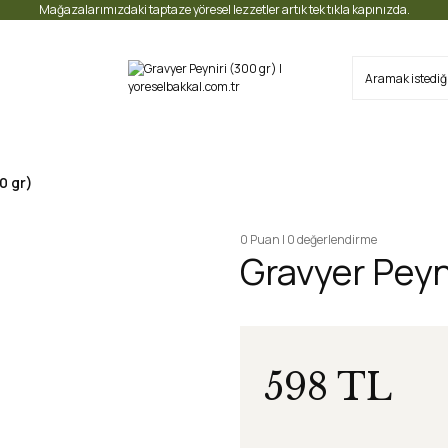
Mağazalarımızdaki taptaze yöresel lezzetler artık tek tıkla kapınızda.
0 gr)
0 Puan | 0 değerlendirme
Gravyer Peyn
598 TL