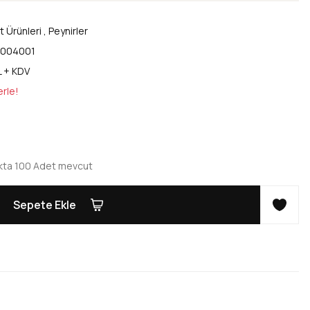
t Ürünleri
,
Peynirler
004001
L + KDV
erle!
kta 100 Adet mevcut
Sepete Ekle