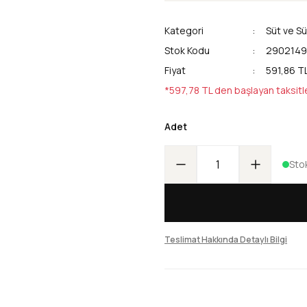
Kategori
Süt ve Sü
Stok Kodu
2902149
Fiyat
591,86 T
*597,78 TL den başlayan taksitl
Adet
Sto
Teslimat Hakkında Detaylı Bilgi