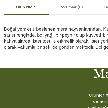
Ürün Bilgisi
Yorumlar (0)
S
Doğal yemlerle beslenen mera hayvanlarından, Kars'ı
sarısı renginde, bol yağlı bir peynir olup kuvvetli bir
kahvaltılarda, ister tost ile eritmelik olarak, ister ç
olarak vakumlu bir şekilde gönderilmektedir. Bol g
Hem online hem mağaza hizmeti kusursuz✅
Bu ürünün fiyat bilgisi, resim, ürün açıklamalarında ve diğer konularda
Ma
Teşekkürler
Görüş ve önerileriniz için teşekkür ederiz.
Özcan AKIN | 03/10/2023
Ürün resmi kalitesiz, bozuk veya görüntülenemiyor.
Teslimat Detay
Ürün açıklamasında eksik bilgiler bulunuyor.
Ürünlerim
Deneyimini Paylaş
Karşıyaka, Bayraklı, Bornova, Çiğli ve
Her gün 08:30 ve 1
Ürün bilgilerinde hatalar bulunuyor.
denemek
Menemen:
teslimat.
paylaştığ