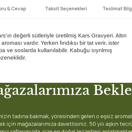
oru & Cevap
Taksit Seçenekleri
Teslimat Bilgi
n değerli sütleriyle üretilmiş Kars Gravyeri. Altın
 aroması vardır. Yerken fındıksı bir tat verir, ister
orba ve soslarda kullanılabilir. Kabuğu sıyrılmış
özeneklidir.
 yetersiz gördüğünüz noktaları öneri formunu kullanarak tarafımıza iletebi
ğazalarımıza Bekle
Ürün hakkında henüz soru sorulmamış.
Bu ürüne ilk yorumu siz yapın!
Yorum Yaz
Soru Sor
Gönderi Ücretleri
izin tadına bakmak, yöresinden gelen o eşsiz aromal
8:45 arası 90 dakikada
 için mağazalarımıza davetlisiniz. 50 yılı aşkın tec
Karşıyaka:
ımız raflarımızda, size en doğal lezzetleri anlatmakta