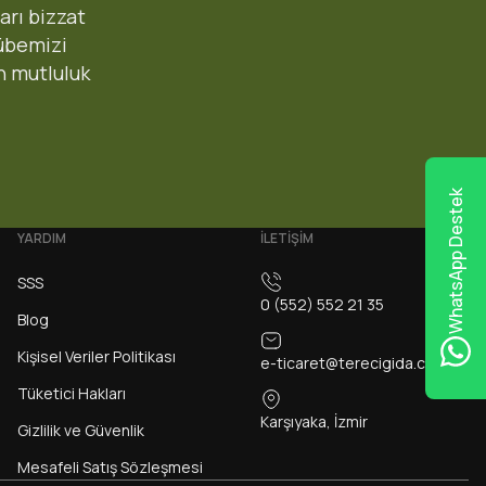
arı bizzat
rübemizi
1000 TL+ ÜCRETSİZ
n mutluluk
2000 TL+ ÜCRETSİZ
emen:
2500 TL+ ÜCRETSİZ
WhatsApp Destek
YARDIM
İLETİŞİM
SSS
0 (552) 552 21 35
Blog
Kişisel Veriler Politikası
Al
e-ticaret@terecigida.com
Tüketici Hakları
çili mağazamızdan elden teslim alabilirsiniz.(Sipariş notunuzda
Karşıyaka, İzmir
Gizlilik ve Güvenlik
Mesafeli Satış Sözleşmesi