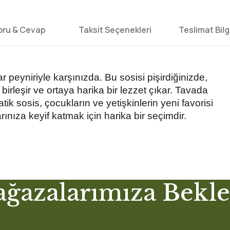
oru & Cevap
Taksit Seçenekleri
Teslimat Bilgi
ar peyniriyle karşınızda. Bu sosisi pişirdiğinizde,
 birleşir ve ortaya harika bir lezzet çıkar. Tavada
k sosis, çocukların ve yetişkinlerin yeni favorisi
larınıza keyif katmak için harika bir seçimdir.
 yetersiz gördüğünüz noktaları öneri formunu kullanarak tarafımıza iletebi
ğazalarımıza Bekle
Ürün hakkında henüz soru sorulmamış.
Bu ürüne ilk yorumu siz yapın!
Yorum Yaz
Soru Sor
Gönderi Ücretleri