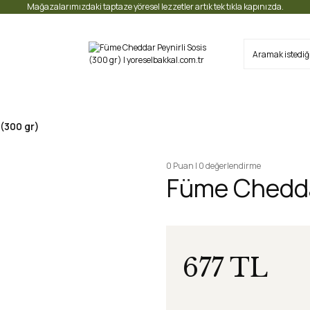
Mağazalarımızdaki taptaze yöresel lezzetler artık tek tıkla kapınızda.
(300 gr)
0 Puan | 0 değerlendirme
Füme Cheddar
677 TL