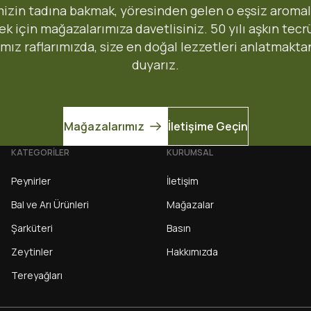
izin tadına bakmak, yöresinden gelen o eşsiz aromal
8:45 arası 90 dakikada
 için mağazalarımıza davetlisiniz. 50 yılı aşkın tec
Karşıyaka:
ımız raflarımızda, size en doğal lezzetleri anlatmakta
1-3 iş gunu
Bayraklı, Çiğli:
duyarız.
2-4 iş gunu
Tüm Türkiye, Bornova, Men
Mağazalarımız
İletişime Geçin
KATEGORİLER
KURUMSAL
Gönder
Peynirler
İletişim
Bal ve Arı Ürünleri
Mağazalar
Şarküteri
Basın
Mağazadan Teslim 
Zeytinler
Hakkımızda
yle gönderilmektedir.
Siparişlerinizi İzmir'deki se
Tereyağları
belirtmeniz gerekmektedir)