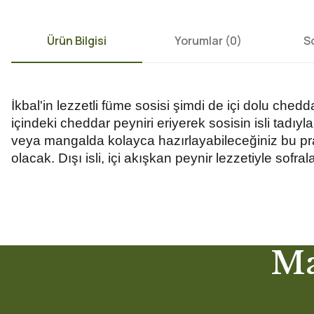
Ürün Bilgisi
Yorumlar (0)
S
İkbal'in lezzetli füme sosisi şimdi de içi dolu chedd
içindeki cheddar peyniri eriyerek sosisin isli tadıyla
veya mangalda kolayca hazırlayabileceğiniz bu prati
olacak. Dışı isli, içi akışkan peynir lezzetiyle sofra
Hem online hem mağaza hizmeti kusursuz✅
Bu ürünün fiyat bilgisi, resim, ürün açıklamalarında ve diğer konularda
Ma
Teşekkürler
Görüş ve önerileriniz için teşekkür ederiz.
Özcan AKIN | 03/10/2023
Ürün resmi kalitesiz, bozuk veya görüntülenemiyor.
Teslimat Detay