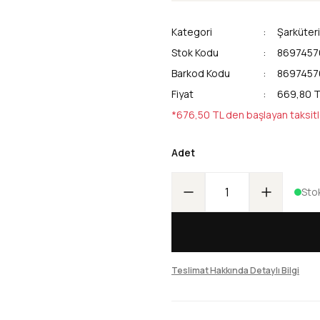
Kategori
Şarküteri
Stok Kodu
8697457
Barkod Kodu
8697457
Fiyat
669,80 T
*676,50 TL den başlayan taksitl
Adet
Sto
Teslimat Hakkında Detaylı Bilgi