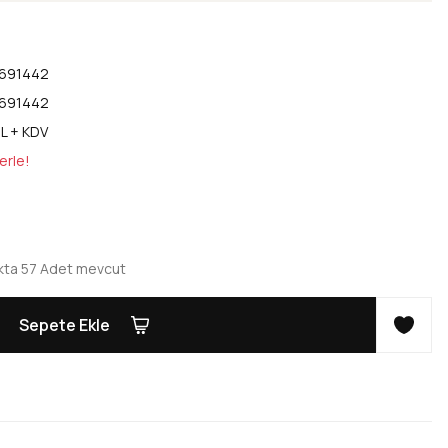
691442
691442
L + KDV
erle!
kta 57 Adet mevcut
Sepete Ekle