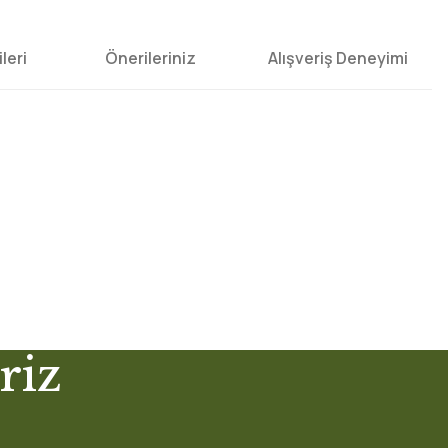
leri
Önerileriniz
Alışveriş Deneyimi
lirsiniz.
riz