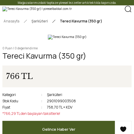
Mağazalarımızdaki taptaze yöresel lezzetler artık tek tıkla kapınızda.
Anasayfa
Şarküteri
Tereci Kavurma (350 gr)
0 Puan | 0 değerlendirme
Tereci Kavurma (350 gr)
766 TL
Kategori
Şarküteri
Stok Kodu
2901099003508
Fiyat
758,70 TL + KDV
*766,29 TL den başlayan taksitlerle!
Gelince Haber Ver