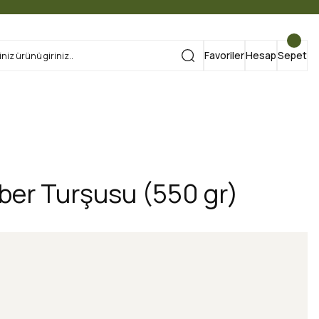
Favoriler
Hesap
Sepet
iber Turşusu (550 gr)