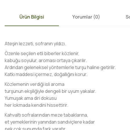
Ürün Bilgisi
Yorumlar (0)
S
Ateşin lezzeti, sofranın yıldızı.
Özenle seçilen etli biberler közlenir,
kabuğu soyulur, aroması ortaya çıkarılır.
Ardından geleneksel yöntemlerle turşu haline getirilir.
Katkı maddesi içermez, doğallığını korur.
Közlemenin verdiği isli aroma
turşunun ekşiliğiyle dengeli bir uyum yakalar.
Yumuşak ama diri dokusu
her lokmada kendini hissettirir.
Kahvaltı sofralarından meze tabaklarına,
et yemeklerinin yanından sandviçlere kadar
pek çok sunumda fark yaratır.