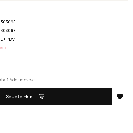
0303068
0303068
L + KDV
erle!
kta 7 Adet mevcut
Sepete Ekle