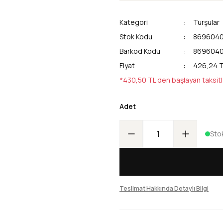
Kategori
Turşular
Stok Kodu
869604
Barkod Kodu
869604
Fiyat
426,24 T
*430,50 TL den başlayan taksitl
Adet
Sto
Teslimat Hakkında Detaylı Bilgi