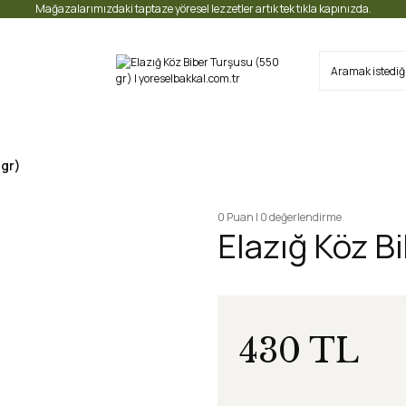
Mağazalarımızdaki taptaze yöresel lezzetler artık tek tıkla kapınızda.
 gr)
0 Puan | 0 değerlendirme
Elazığ Köz B
430 TL