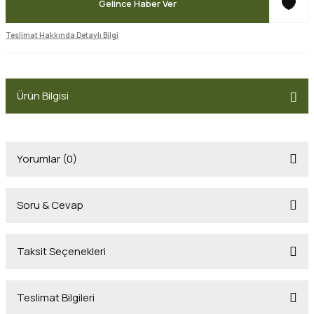
Gelince Haber Ver
Teslimat Hakkında Detaylı Bilgi
Ürün Bilgisi
Yorumlar (0)
Soru & Cevap
Bu ürüne ilk yorumu siz yapın!
Taksit Seçenekleri
Yorum Yaz
Ürün hakkında henüz soru sorulmamış.
Teslimat Bilgileri
Soru Sor