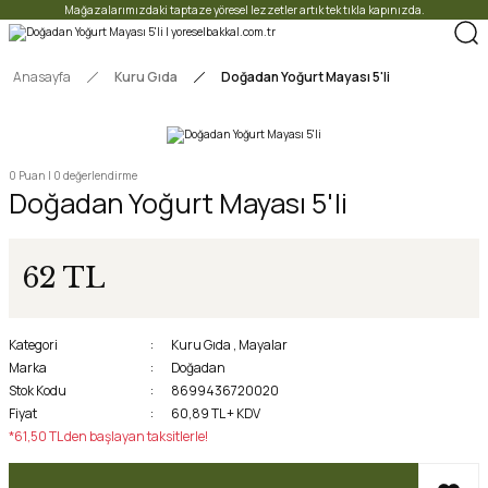
Mağazalarımızdaki taptaze yöresel lezzetler artık tek tıkla kapınızda.
Anasayfa
Kuru Gıda
Doğadan Yoğurt Mayası 5'li
0 Puan | 0 değerlendirme
Doğadan Yoğurt Mayası 5'li
62 TL
Kategori
Kuru Gıda
,
Mayalar
Marka
Doğadan
Stok Kodu
8699436720020
Fiyat
60,89 TL + KDV
*61,50 TL den başlayan taksitlerle!