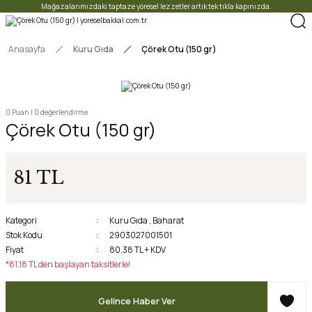
Mağazalarımızdaki taptaze yöresel lezzetler artık tek tıkla kapınızda.
Anasayfa
Kuru Gıda
Çörek Otu (150 gr)
0 Puan | 0 değerlendirme
Çörek Otu (150 gr)
81 TL
Kategori
Kuru Gıda
,
Baharat
Stok Kodu
2903027001501
Fiyat
80,38 TL + KDV
*81,18 TL den başlayan taksitlerle!
Gelince Haber Ver