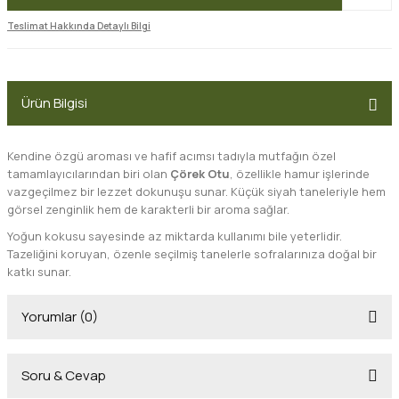
Teslimat Hakkında Detaylı Bilgi
Ürün Bilgisi
Kendine özgü aroması ve hafif acımsı tadıyla mutfağın özel
tamamlayıcılarından biri olan
Çörek Otu
, özellikle hamur işlerinde
vazgeçilmez bir lezzet dokunuşu sunar. Küçük siyah taneleriyle hem
görsel zenginlik hem de karakterli bir aroma sağlar.
Yoğun kokusu sayesinde az miktarda kullanımı bile yeterlidir.
Tazeliğini koruyan, özenle seçilmiş tanelerle sofralarınıza doğal bir
katkı sunar.
Yorumlar (0)
Soru & Cevap
Bu ürüne ilk yorumu siz yapın!