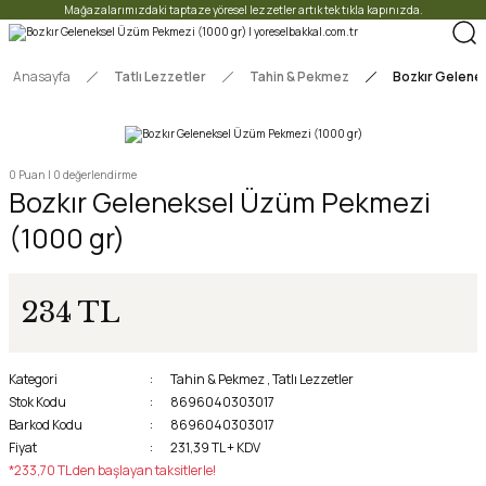
Mağazalarımızdaki taptaze yöresel lezzetler artık tek tıkla kapınızda.
Anasayfa
Tatlı Lezzetler
Tahin & Pekmez
Bozkır Gelene
0 Puan | 0 değerlendirme
Bozkır Geleneksel Üzüm Pekmezi
(1000 gr)
234 TL
Kategori
Tahin & Pekmez
,
Tatlı Lezzetler
Stok Kodu
8696040303017
Barkod Kodu
8696040303017
Fiyat
231,39 TL + KDV
*233,70 TL den başlayan taksitlerle!