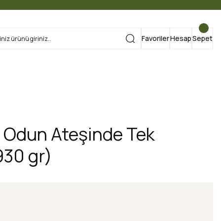
Favoriler
Hesap
Sepet
i Odun Ateşinde Tek
930 gr)