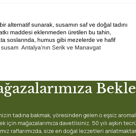
ir alternatif sunarak, susamın saf ve doğal tadını 
katkı maddesi eklenmeden üretilen bu tahin, 
a soslarında, humus gibi mezelerde ve hafif 
  susam  Antalya’nın Serik ve Manavgat 
 yetersiz gördüğünüz noktaları öneri formunu kullanarak tarafımıza iletebi
ğazalarımıza Bekle
Ürün hakkında henüz soru sorulmamış.
Soru Sor
Gönderi Ücretleri
 dedik, öyle keskin bir tadı var, faydası zaten saymakla bitmez. 
izin tadına bakmak, yöresinden gelen o eşsiz aromal
ştik taze ve sapasağlam geldi. Böyle satıcı ve böyle tatlar bulmak
8:45 arası 90 dakikada
 için mağazalarımıza davetlisiniz. 50 yılı aşkın tec
Karşıyaka:
ımız raflarımızda, size en doğal lezzetleri anlatmakta
1-3 iş gunu
Bayraklı, Çiğli: