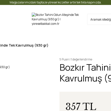
Mağazalarımızdaki taptaze yöresel lezzetler artık tek tıkla kapınızda.
şinde Tek Kavrulmuş (930 gr)
5 Puan | 1 değerlendirme
Bozkır Tahin
Kavrulmuş (
357 TL