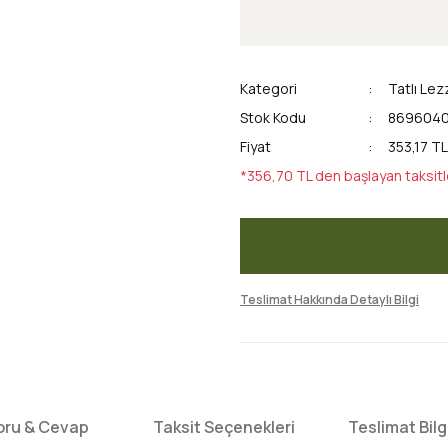
Kategori
Tatlı Lez
Stok Kodu
8696040
Fiyat
353,17 TL
*356,70 TL den başlayan taksitl
Teslimat Hakkında Detaylı Bilgi
oru & Cevap
Taksit Seçenekleri
Teslimat Bilgi