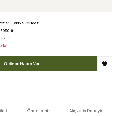
zetler
,
Tahin & Pekmez
303016
 + KDV
erle!
Gelince Haber Ver
leri
Önerileriniz
Alışveriş Deneyimi