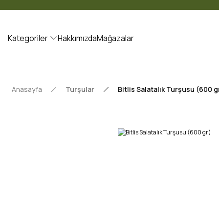
Kategoriler
Hakkımızda
Mağazalar
Anasayfa
Turşular
Bitlis Salatalık Turşusu (600 g