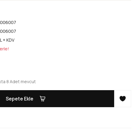
3006007
3006007
L + KDV
erle!
kta 8 Adet mevcut
Sepete Ekle