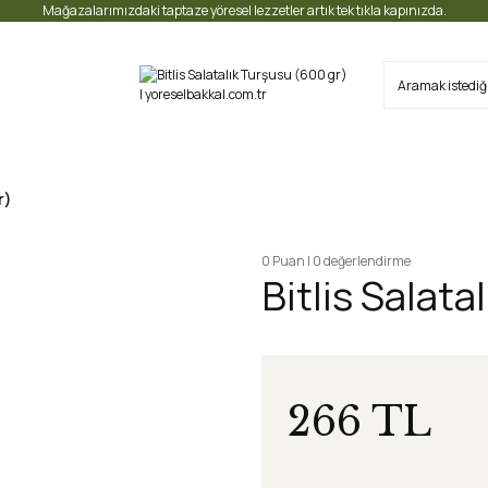
Mağazalarımızdaki taptaze yöresel lezzetler artık tek tıkla kapınızda.
r)
0 Puan | 0 değerlendirme
Bitlis Salata
266 TL