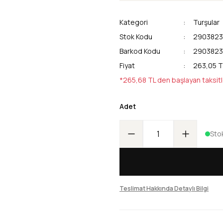
Kategori
Turşular
Stok Kodu
290382
Barkod Kodu
290382
Fiyat
263,05 T
*265,68 TL den başlayan taksitl
Adet
Sto
Teslimat Hakkında Detaylı Bilgi