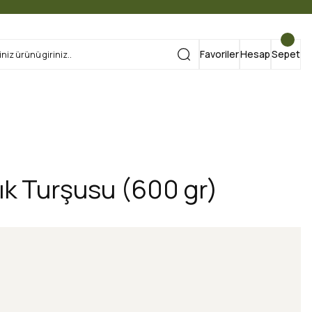
Favoriler
Hesap
Sepet
lık Turşusu (600 gr)