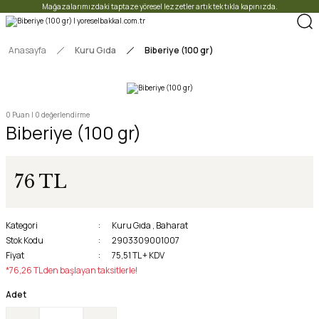
Mağazalarımızdaki taptaze yöresel lezzetler artık tek tıkla kapınızda.
Anasayfa
Kuru Gıda
Biberiye (100 gr)
0 Puan | 0 değerlendirme
Biberiye (100 gr)
76 TL
Kategori
Kuru Gıda
,
Baharat
Stok Kodu
2903309001007
Fiyat
75,51 TL + KDV
*76,26 TL den başlayan taksitlerle!
Adet