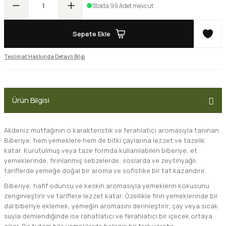
Stokta 99 Adet mevcut
Sepete Ekle
Teslimat Hakkında Detaylı Bilgi
Ürün Bilgisi
Akdeniz mutfağının o karakteristik ve ferahlatıcı aromasıyla tanınan
Biberiye
, hem yemeklere hem de bitki çaylarına lezzet ve tazelik
katar. Kurutulmuş veya taze formda kullanılabilen biberiye, et
yemeklerinde, fırınlanmış sebzelerde, soslarda ve zeytinyağlı
tariflerde yemeğe doğal bir aroma ve sofistike bir tat kazandırır.
Biberiye, hafif odunsu ve keskin aromasıyla yemeklerin kokusunu
zenginleştirir ve tariflere lezzet katar. Özellikle fırın yemeklerinde bir
dal biberiye eklemek, yemeğin aromasını derinleştirir; çay veya sıcak
suyla demlendiğinde ise rahatlatıcı ve ferahlatıcı bir içecek ortaya