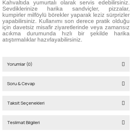
Kahvaltıda yumurtalı olarak servis edebilirsiniz.
Sevdiklerinize harika sandviçler, pizzalar,
kumpirler milföylü börekler yaparak leziz sürprizler
yapabilirsiniz. Kullanımı son derece pratik olduğu
için davetsiz misafir ziyaretlerinde veya zamansız
acıkma durumunda hızlı bir şekilde harika
atıştırmalıklar hazırlayabilirsiniz.
Yorumlar (0)
Soru & Cevap
Bu ürüne ilk yorumu siz yapın!
Taksit Seçenekleri
Yorum Yaz
Ürün hakkında henüz soru sorulmamış.
Teslimat Bilgileri
Soru Sor