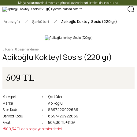
Mağazalarımızdaki taptaze yöresel lezzetler artık tek tıkla kapınızda.
Anasayfa
Şarküteri
Apikoğlu Kokteyl Sosis (220 gr)
0 Puan | 0 değerlendirme
Apikoğlu Kokteyl Sosis (220 gr)
509 TL
Kategori
Şarküteri
Marka
Apikoğlu
Stok Kodu
8697420922689
Barkod Kodu
8697420922689
Fiyat
504,30 TL + KDV
*509,34 TL den başlayan taksitlerle!