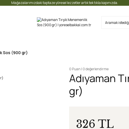
Mağazalarımızdaki taptaze yöresel lezzetler artık tek tıkla kapınızda.
k Sos (900 gr)
0 Puan | 0 değerlendirme
Adıyaman Tı
gr)
326 TL