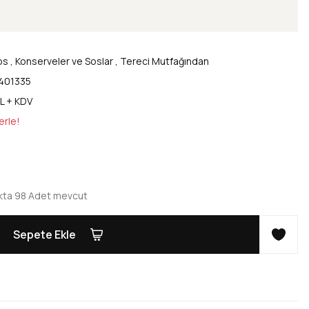
os
,
Konserveler ve Soslar
,
Tereci Mutfağından
401335
L + KDV
erle!
kta 98 Adet mevcut
Sepete Ekle