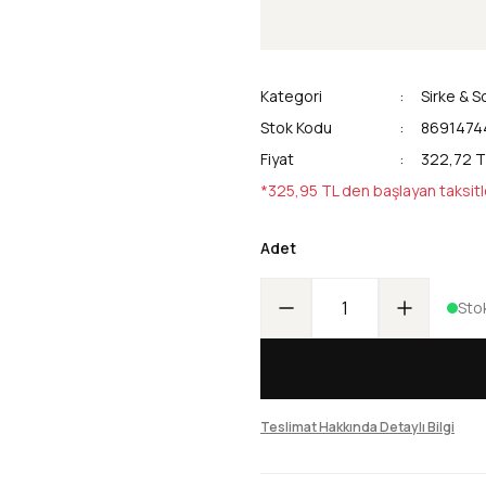
Kategori
Sirke & S
Stok Kodu
8691474
Fiyat
322,72 T
*325,95 TL den başlayan taksitl
Adet
Sto
Teslimat Hakkında Detaylı Bilgi