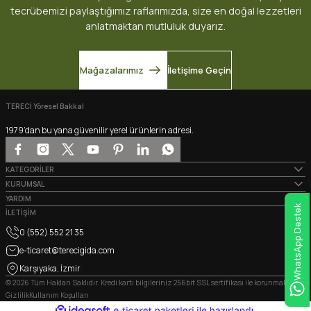
tecrübemizi paylaştığımız raflarımızda, size en doğal lezzetleri
anlatmaktan mutluluk duyarız.
Mağazalarımız
İletişime Geçin
TERECİ Yöresel Bakkal
1979’dan bu yana güvenilir yerel ürünlerin adresi.
KATEGORİLER
KURUMSAL
YARDIM
WhatsApp Destek
İLETİŞİM
0 (552) 552 21 35
e-ticaret@terecigida.com
Karşıyaka, İzmir
© 2026 Tüm Hakları Saklıdır. Kredi kartı bilgileriniz 256bit SSL sertifikası ile korunmaktadır.
Gizlilik
Kullanım Koşulları
ideasoft
ile
e-