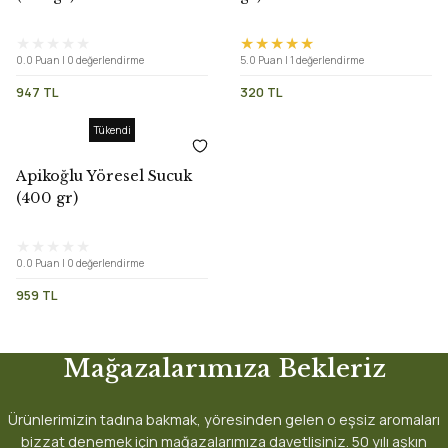
0.0 Puan | 0 değerlendirme
5.0 Puan | 1 değerlendirme
947 TL
320 TL
Tükendi
Apikoğlu Yöresel Sucuk
(400 gr)
0.0 Puan | 0 değerlendirme
959 TL
Mağazalarımıza Bekleriz
Ürünlerimizin tadına bakmak, yöresinden gelen o eşsiz aromaları
bizzat denemek için mağazalarımıza davetlisiniz. 50 yılı aşkın