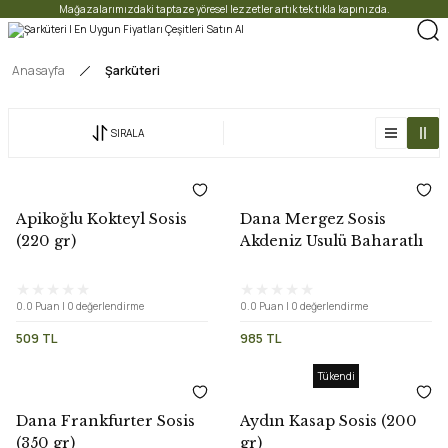
Mağazalarımızdaki taptaze yöresel lezzetler artık tek tıkla kapınızda.
Anasayfa
Şarküteri
SIRALA
Apikoğlu Kokteyl Sosis
Dana Mergez Sosis
(220 gr)
Akdeniz Usulü Baharatlı
(364 gr)
0.0 Puan | 0 değerlendirme
0.0 Puan | 0 değerlendirme
509 TL
985 TL
Tükendi
Dana Frankfurter Sosis
Aydın Kasap Sosis (200
(350 gr)
gr)