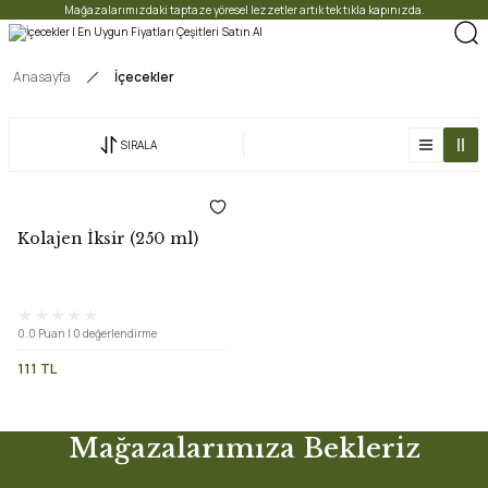
Mağazalarımızdaki taptaze yöresel lezzetler artık tek tıkla kapınızda.
Anasayfa
İçecekler
SIRALA
Kolajen İksir (250 ml)
0.0 Puan | 0 değerlendirme
111 TL
Mağazalarımıza Bekleriz