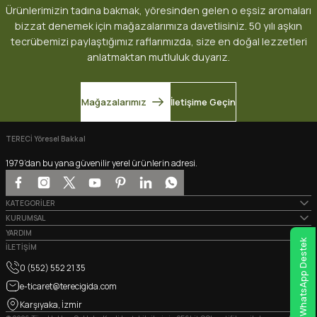
Ürünlerimizin tadına bakmak, yöresinden gelen o eşsiz aromaları
bizzat denemek için mağazalarımıza davetlisiniz. 50 yılı aşkın
tecrübemizi paylaştığımız raflarımızda, size en doğal lezzetleri
anlatmaktan mutluluk duyarız.
Mağazalarımız
İletişime Geçin
TERECİ Yöresel Bakkal
1979’dan bu yana güvenilir yerel ürünlerin adresi.
KATEGORİLER
KURUMSAL
YARDIM
WhatsApp Destek
İLETİŞİM
0 (552) 552 21 35
e-ticaret@terecigida.com
Karşıyaka, İzmir